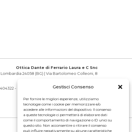
Ottica Dante di Ferrario Laura e C Snc
Lombardia 24058 (BG) | Via Bartolomeo Colleoni, 8
Gestisci Consenso
404322 - Iscritta al registro delle imprese 06/04/2011
Per fornire le migliori esperienze, utilizziamo
Privacy policy
tecnologie come i cookie per memorizzare e/o
accedere alle informazioni del dispositivo. Il consenso
a queste tecnologie ci permetterà di elaborare dati
come il comportamento di navigazione o ID unici su
questo sito. Non acconsentire o ritirare il consenso
può influire negativamente su alcune caratteristiche