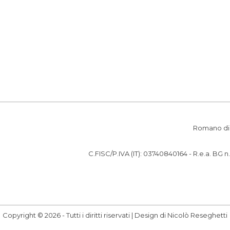
Romano di 
C.FISC/P.IVA (IT): 03740840164 - R.e.a. BG n.
Copyright © 2026 - Tutti i diritti riservati | Design di Nicolò Reseghetti